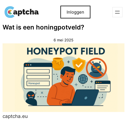
Inloggen
Overslaan
Overslaan
Wat is een honingpotveld?
naar
naar
inhoud
inhoud
6 mei 2025
captcha.eu