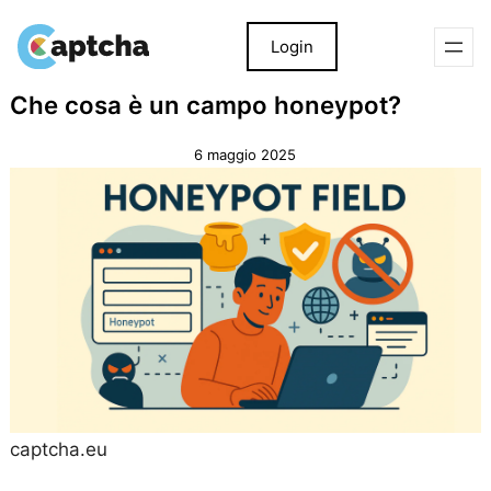
Login
Salta
Salta
Che cosa è un campo honeypot?
al
al
contenuto
contenuto
6 maggio 2025
captcha.eu