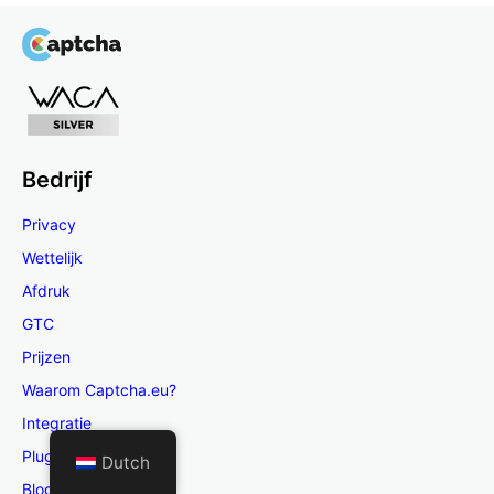
Bedrijf
Privacy
Wettelijk
Afdruk
GTC
Prijzen
Waarom Captcha.eu?
Integratie
Plugins / platforms
Dutch
Blog