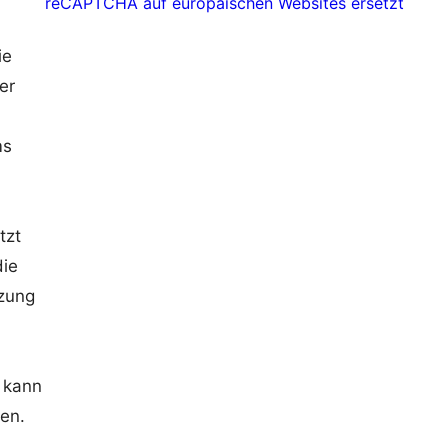
reCAPTCHA auf europäischen Websites ersetzt
ie
er
ms
tzt
die
tzung
 kann
ren.