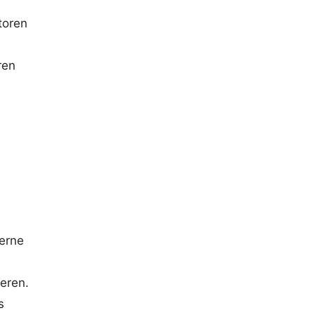
toren
ren
terne
eren.
s