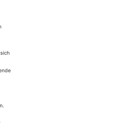
n
sich
tende
s
n.
r