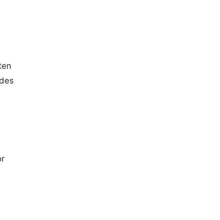
ten
 des
or