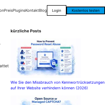
on
Preis
Plugins
Kontakt
Blog
Login
Kostenlos testen
kürzliche Posts
r
attet
Wie Sie den Missbrauch von Kennwortrücksetzungen
auf Ihrer Website verhindern können (2026)