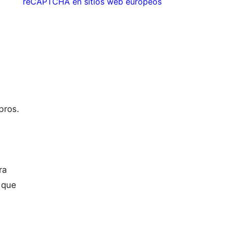
reCAPTCHA en sitios web europeos
bros.
ra
 que