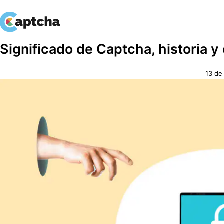
saltar
Ir
Significado de Captcha, historia y
al
al
contenido
contenido
13 de