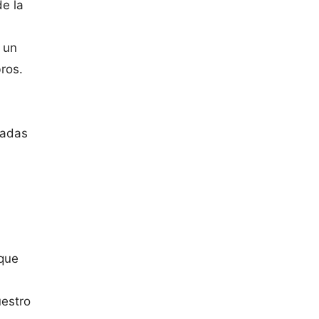
de la
 un
bros.
zadas
 que
uestro