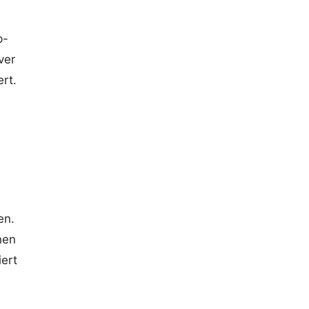
p-
ver
ert.
en.
nen
ert