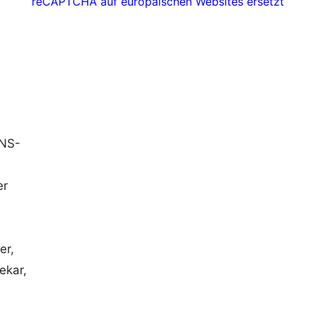
reCAPTCHA auf europäischen Websites ersetzt
DNS-
er
er,
ekar,