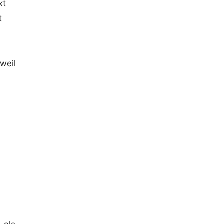
kt
t
weil