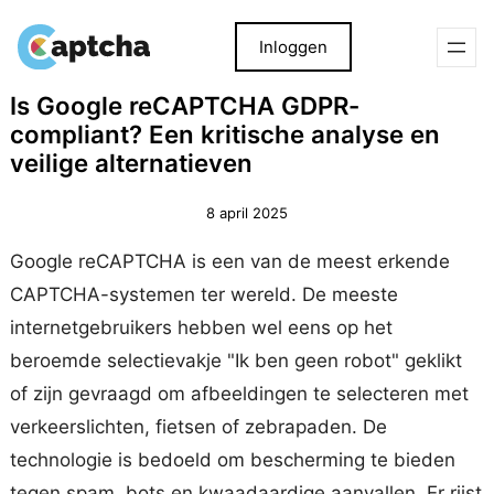
Inloggen
Overslaan
Overslaan
Is Google reCAPTCHA GDPR-
naar
naar
compliant? Een kritische analyse en
inhoud
inhoud
veilige alternatieven
8 april 2025
Google reCAPTCHA is een van de meest erkende
CAPTCHA-systemen ter wereld. De meeste
internetgebruikers hebben wel eens op het
beroemde selectievakje "Ik ben geen robot" geklikt
of zijn gevraagd om afbeeldingen te selecteren met
verkeerslichten, fietsen of zebrapaden. De
technologie is bedoeld om bescherming te bieden
tegen spam, bots en kwaadaardige aanvallen. Er rijst