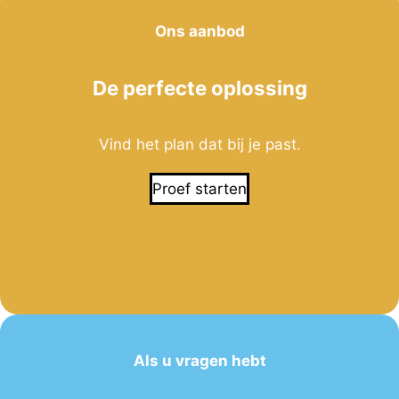
C
Ons aanbod
A
P
De perfecte oplossing
T
C
H
Vind het plan dat bij je past.
A
Proef starten
F
a
r
m
?
Als u vragen hebt