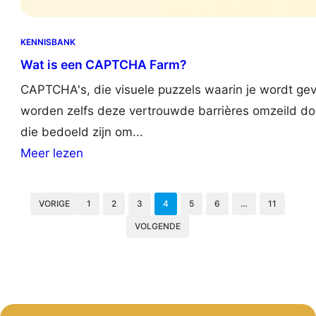
KENNISBANK
Wat is een CAPTCHA Farm?
CAPTCHA's, die visuele puzzels waarin je wordt gev
worden zelfs deze vertrouwde barrières omzeild do
die bedoeld zijn om...
:
Meer lezen
W
h
VORIGE
1
2
3
4
5
6
…
11
a
VOLGENDE
t
i
s
a