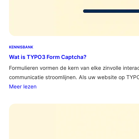
KENNISBANK
Wat is TYPO3 Form Captcha?
Formulieren vormen de kern van elke zinvolle intera
communicatie stroomlijnen. Als uw website op TYPO3 
:
Meer lezen
W
h
a
t
i