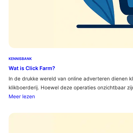
KENNISBANK
Wat is Click Farm?
In de drukke wereld van online adverteren dienen kl
klikboerderij. Hoewel deze operaties onzichtbaar zi
:
Meer lezen
W
h
a
t