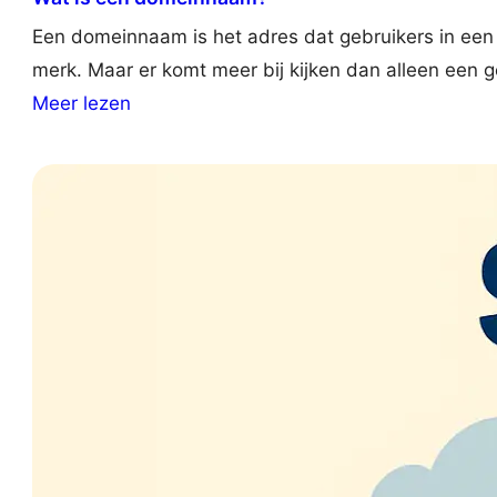
Een domeinnaam is het adres dat gebruikers in een b
merk. Maar er komt meer bij kijken dan alleen een g
:
Meer lezen
W
h
a
t
I
s
a
D
o
m
a