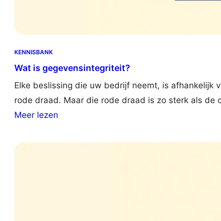
KENNISBANK
Wat is gegevensintegriteit?
Elke beslissing die uw bedrijf neemt, is afhankelij
rode draad. Maar die rode draad is zo sterk als de c
:
Meer lezen
W
h
a
t
i
s
D