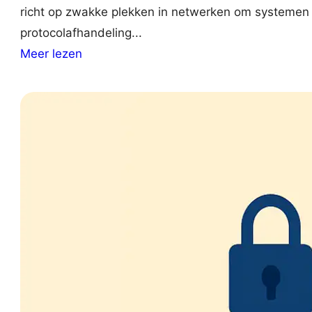
richt op zwakke plekken in netwerken om systemen
protocolafhandeling...
:
Meer lezen
W
h
a
t
I
s
a
S
m
u
r
f