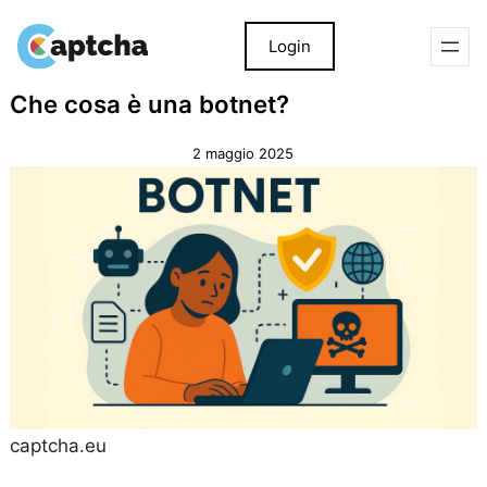
Login
Salta
Salta
Che cosa è una botnet?
al
al
contenuto
contenuto
2 maggio 2025
captcha.eu