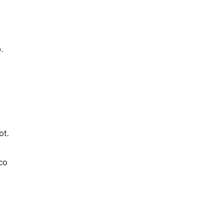
.
ot.
cco