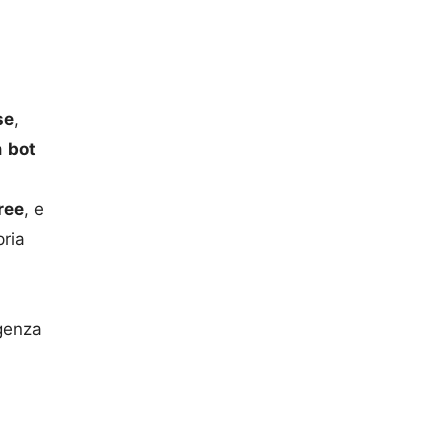
se
,
da
bot
ree
, e
ria
igenza