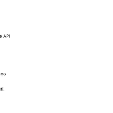
le API
ano
e
ti.