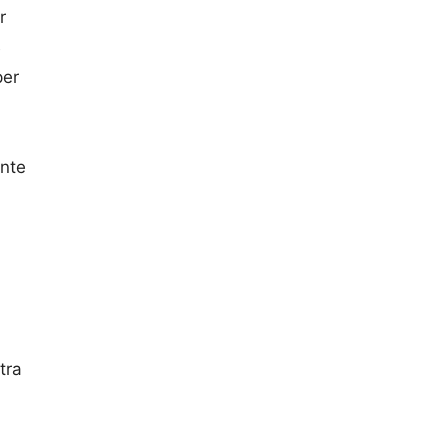
r
B
per
ente
tra