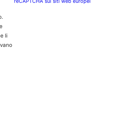
reCAPTCHA sui siti web europei
o.
e
e li
ovano