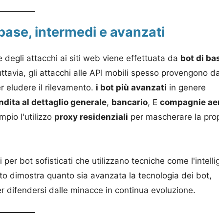
 base, intermedi e avanzati
rte degli attacchi ai siti web viene effettuata da
bot di ba
uttavia, gli attacchi alle API mobili spesso provengono 
r eludere il rilevamento.
i bot più avanzati
in genere
ndita al dettaglio generale
,
bancario
, E
compagnie ae
io l'utilizzo
proxy residenziali
per mascherare la prop
i per bot sofisticati che utilizzano tecniche come l'intell
sto dimostra quanto sia avanzata la tecnologia dei bot,
r difendersi dalle minacce in continua evoluzione.