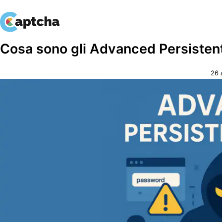
Salta
Salta
Cosa sono gli Advanced Persisten
al
al
contenuto
contenuto
26 