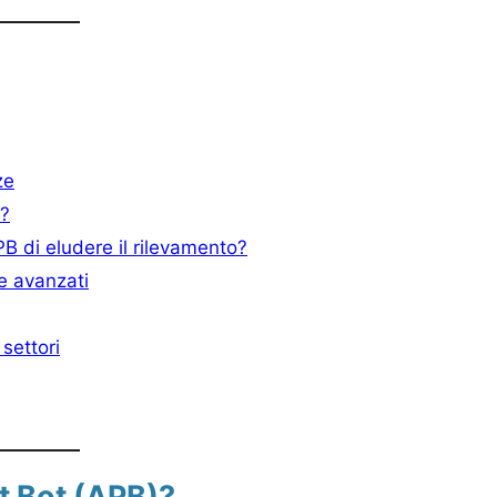
ze
B?
B di eludere il rilevamento?
 e avanzati
settori
t Bot (APB)?