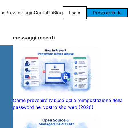
one
Prezzo
Plugin
Contatto
Blog
Login
Prova gratuita
messaggi recenti
Come prevenire l'abuso della reimpostazione della
password nel vostro sito web (2026)