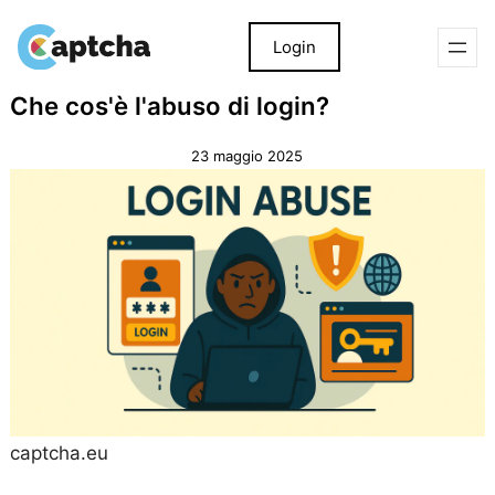
Login
Salta
Salta
Che cos'è l'abuso di login?
al
al
contenuto
contenuto
23 maggio 2025
captcha.eu