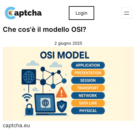
Login
Salta
Salta
Che cos'è il modello OSI?
al
al
contenuto
contenuto
2 giugno 2025
captcha.eu