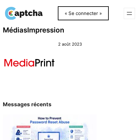
« Se connecter »
Aller
Aller
MédiasImpression
au
au
contenu
contenu
2 août 2023
Messages récents