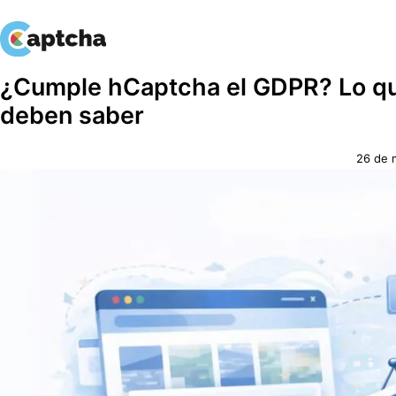
saltar
Ir
¿Cumple hCaptcha el GDPR? Lo que
al
al
deben saber
contenido
contenido
26 de 