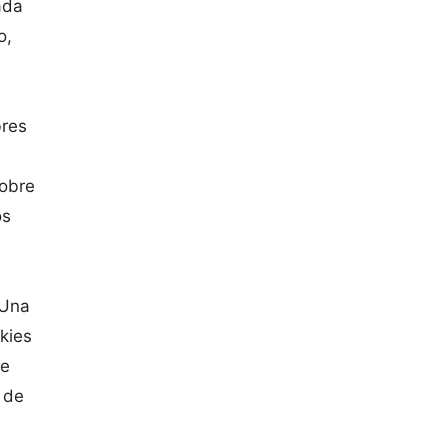
ada
o,
bres
sobre
os
 Una
kies
ue
 de