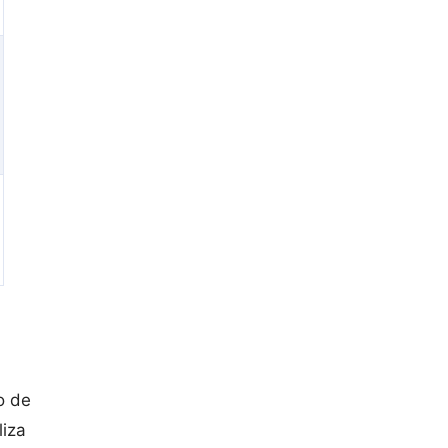
o de
liza