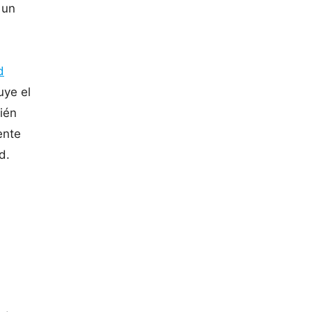
 un
d
uye el
ién
ente
d.