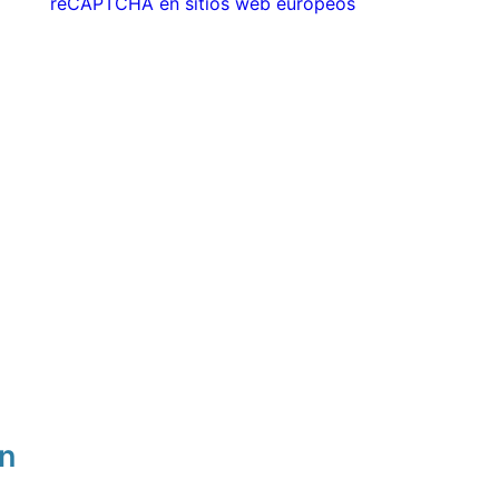
reCAPTCHA en sitios web europeos
ón