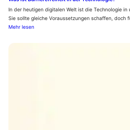
In der heutigen digitalen Welt ist die Technologie 
Sie sollte gleiche Voraussetzungen schaffen, doch fü
:
Mehr lesen
W
h
a
t
i
s
A
c
c
e
s