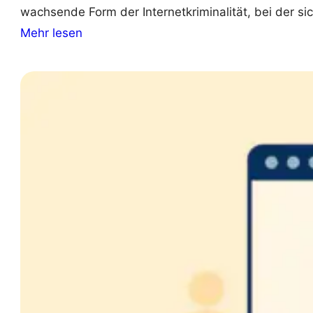
wachsende Form der Internetkriminalität, bei der si
:
Mehr lesen
W
h
a
t
i
s
A
c
c
o
u
n
t