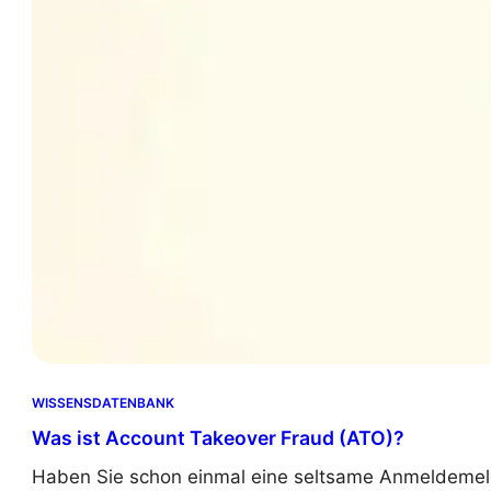
o
l
o
g
y
?
WISSENSDATENBANK
Was ist Account Takeover Fraud (ATO)?
Haben Sie schon einmal eine seltsame Anmeldemeld